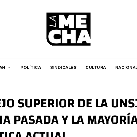
L
a
M
AN
POLÍTICA
SINDICALES
CULTURA
NACIONA
e
c
h
JO SUPERIOR DE LA UNS
a
IA PASADA Y LA MAYORÍ
PERIODISMO DIGITAL
ICA ACTUAL