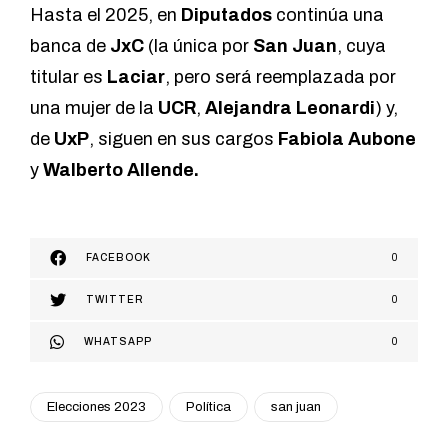
Hasta el 2025, en
Diputados
continúa una
banca de
JxC
(la única por
San Juan
, cuya
titular es
Laciar
, pero será reemplazada por
una mujer de la
UCR
,
Alejandra Leonardi
) y,
de
UxP
, siguen en sus cargos
Fabiola Aubone
y
Walberto Allende.
FACEBOOK
0
TWITTER
0
WHATSAPP
0
Elecciones 2023
Política
san juan