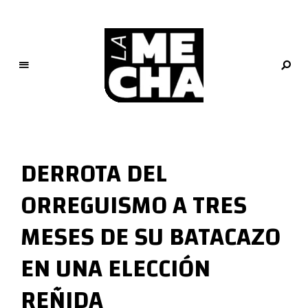
L
a
M
DERROTA DEL
e
c
ORREGUISMO A TRES
h
a
MESES DE SU BATACAZO
PERIODISMO DIGITAL
EN UNA ELECCIÓN
REÑIDA