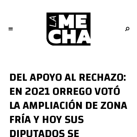
L
a
M
DEL APOYO AL RECHAZO:
e
c
EN 2021 ORREGO VOTÓ
h
a
LA AMPLIACIÓN DE ZONA
PERIODISMO DIGITAL
FRÍA Y HOY SUS
DIPUTADOS SE