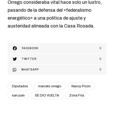
Orrego consideraba vital hace solo un lustro,
pasando de la defensa del «federalismo
energético» a una política de ajuste y
austeridad alineada con la Casa Rosada.
FACEBOOK
0
TWITTER
0
WHATSAPP
0
Diputados
marcelo orrego
Nancy Picón
san juan
SE DIO VUELTA
Zona Fría