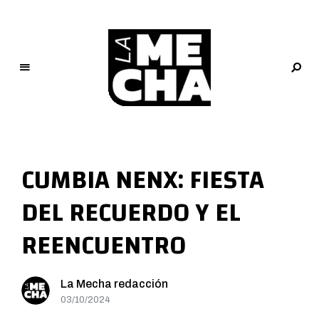
L
a
M
CUMBIA NENX: FIESTA
e
c
DEL RECUERDO Y EL
h
a
REENCUENTRO
PERIODISMO DIGITAL
La Mecha redacción
03/10/2024