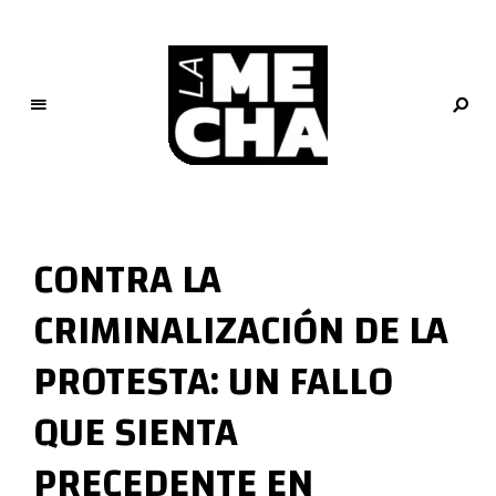
L
a
M
CONTRA LA
e
c
CRIMINALIZACIÓN DE LA
h
a
PROTESTA: UN FALLO
PERIODISMO DIGITAL
QUE SIENTA
PRECEDENTE EN