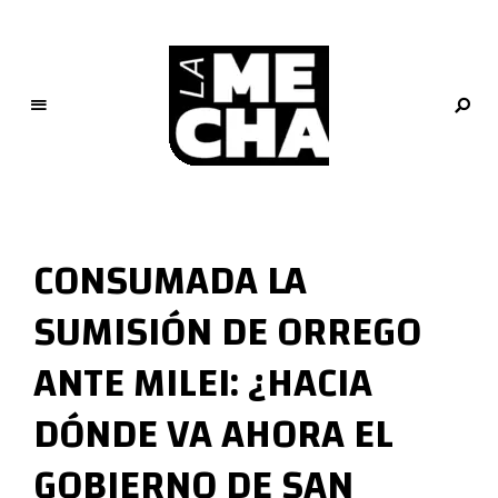
L
a
M
CONSUMADA LA
e
c
SUMISIÓN DE ORREGO
h
a
ANTE MILEI: ¿HACIA
PERIODISMO DIGITAL
DÓNDE VA AHORA EL
GOBIERNO DE SAN