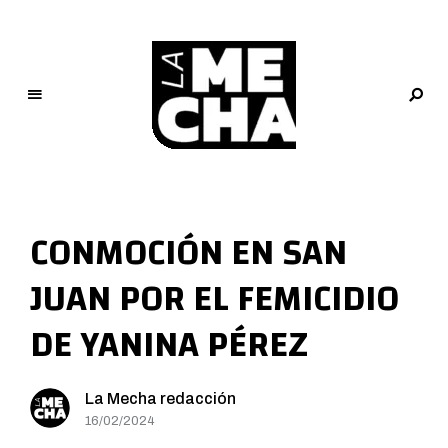
L
a
M
CONMOCIÓN EN SAN
e
c
JUAN POR EL FEMICIDIO
h
a
DE YANINA PÉREZ
PERIODISMO DIGITAL
La Mecha redacción
16/02/2024