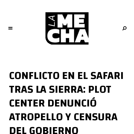
L
a
M
CONFLICTO EN EL SAFARI
e
c
TRAS LA SIERRA: PLOT
h
a
CENTER DENUNCIÓ
PERIODISMO DIGITAL
ATROPELLO Y CENSURA
DEL GOBIERNO