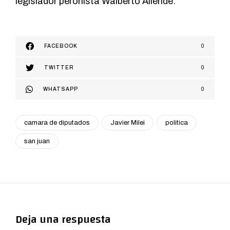
legislador peronista Walberto Allende.
FACEBOOK
0
TWITTER
0
WHATSAPP
0
camara de diputados
Javier Milei
politica
san juan
Deja una respuesta