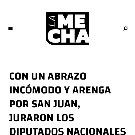
L
a
M
CON UN ABRAZO
e
c
INCÓMODO Y ARENGA
h
a
POR SAN JUAN,
PERIODISMO DIGITAL
JURARON LOS
DIPUTADOS NACIONALES