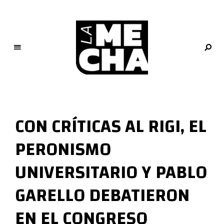
L
a
M
CON CRÍTICAS AL RIGI, EL
e
c
PERONISMO
h
a
UNIVERSITARIO Y PABLO
PERIODISMO DIGITAL
GARELLO DEBATIERON
EN EL CONGRESO