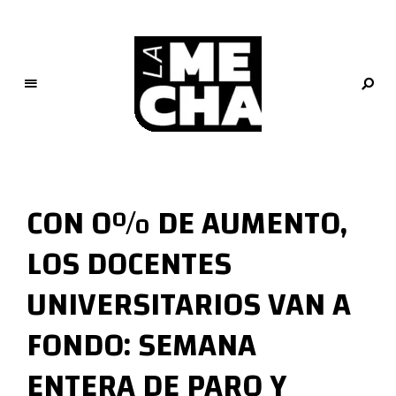
L
a
M
CON 0% DE AUMENTO,
e
c
LOS DOCENTES
h
a
UNIVERSITARIOS VAN A
PERIODISMO DIGITAL
FONDO: SEMANA
ENTERA DE PARO Y