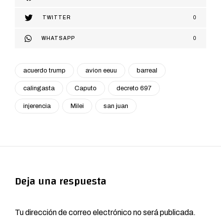
TWITTER
0
WHATSAPP
0
acuerdo trump
avion eeuu
barreal
calingasta
Caputo
decreto 697
injerencia
Milei
san juan
Deja una respuesta
Tu dirección de correo electrónico no será publicada.