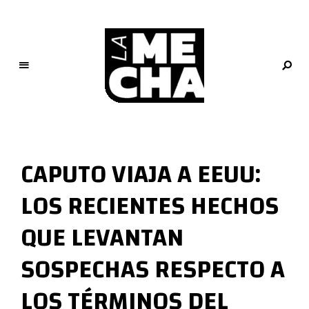
L
a
M
CAPUTO VIAJA A EEUU:
e
c
LOS RECIENTES HECHOS
h
a
QUE LEVANTAN
PERIODISMO DIGITAL
SOSPECHAS RESPECTO A
LOS TÉRMINOS DEL