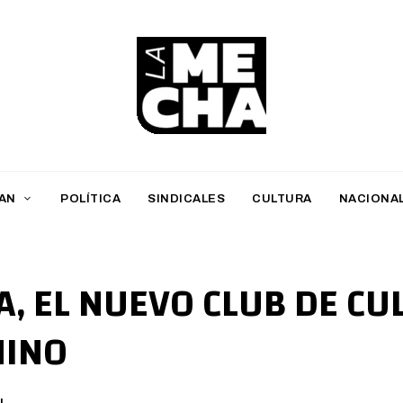
L
a
M
AN
POLÍTICA
SINDICALES
CULTURA
NACIONA
e
c
h
, EL NUEVO CLUB DE CU
a
NINO
PERIODISMO DIGITAL