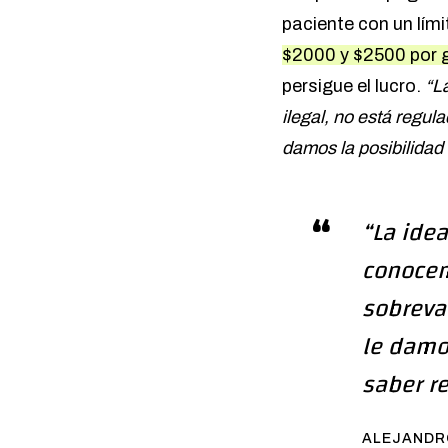
paciente con un lí
$2000 y $2500 por g
persigue el lucro.
“L
ilegal, no está regul
damos la posibilidad 
“La idea
conocem
sobreva
le damo
saber r
ALEJANDR