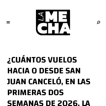
L
a
M
¿CUÁNTOS VUELOS
e
c
HACIA O DESDE SAN
h
a
JUAN CANCELÓ, EN LAS
PERIODISMO DIGITAL
PRIMERAS DOS
SEMANAS DE 2026, LA