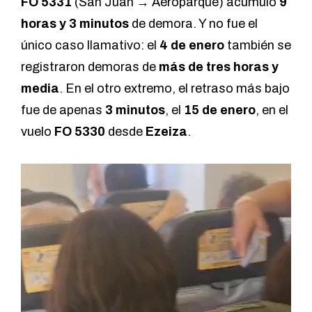
FO 5331
(San Juan → Aeroparque) acumuló
9
horas y 3 minutos
de demora. Y no fue el
único caso llamativo: el
4 de enero
también se
registraron demoras de
más de tres horas y
media
. En el otro extremo, el retraso más bajo
fue de apenas
3 minutos
, el
15 de enero
, en el
vuelo
FO 5330
desde
Ezeiza
.