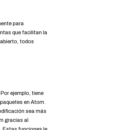
mente para
tas que facilitan la
 abierto, todos
Por ejemplo, tiene
r paquetes en Atom.
odificación sea más
m gracias al
. Estas funciones le