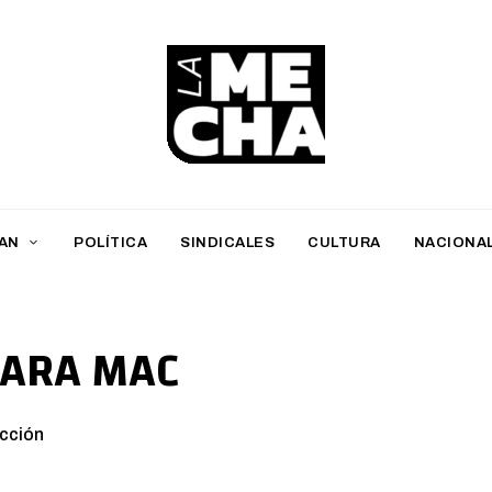
L
a
M
AN
POLÍTICA
SINDICALES
CULTURA
NACIONA
e
c
h
ARA MAC
a
PERIODISMO DIGITAL
cción