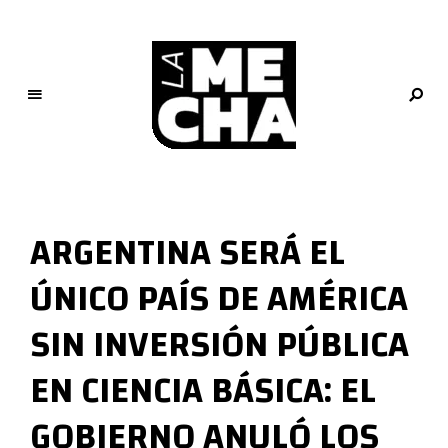
L
a
M
ARGENTINA SERÁ EL
e
c
ÚNICO PAÍS DE AMÉRICA
h
a
SIN INVERSIÓN PÚBLICA
PERIODISMO DIGITAL
EN CIENCIA BÁSICA: EL
GOBIERNO ANULÓ LOS