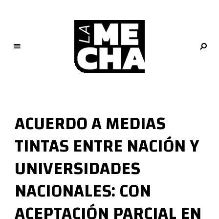
L
a
M
ACUERDO A MEDIAS
e
c
TINTAS ENTRE NACIÓN Y
h
a
UNIVERSIDADES
PERIODISMO DIGITAL
NACIONALES: CON
ACEPTACIÓN PARCIAL EN