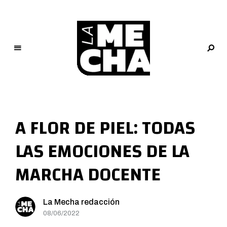
L
a
M
A FLOR DE PIEL: TODAS
e
c
LAS EMOCIONES DE LA
h
a
MARCHA DOCENTE
PERIODISMO DIGITAL
La Mecha redacción
08/06/2022