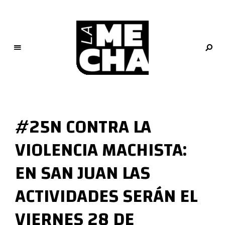
L
a
M
#25N CONTRA LA
e
c
VIOLENCIA MACHISTA:
h
a
EN SAN JUAN LAS
PERIODISMO DIGITAL
ACTIVIDADES SERÁN EL
VIERNES 28 DE