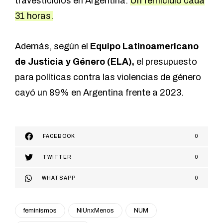
travesticidios en Argentina.
Un femicidio cada
31 horas.
Además, según el
Equipo Latinoamericano
de Justicia y Género (ELA)
,
el presupuesto
para políticas contra las violencias de género
cayó un 89% en Argentina frente a 2023.
FACEBOOK
0
TWITTER
0
WHATSAPP
0
feminismos
NiUnxMenos
NUM