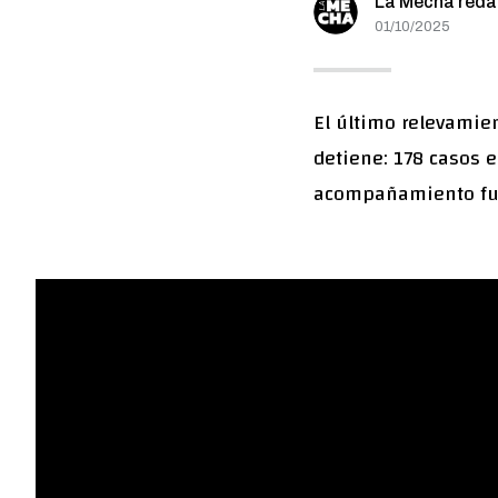
La Mecha reda
01/10/2025
El último relevamie
detiene: 178 casos 
acompañamiento fue