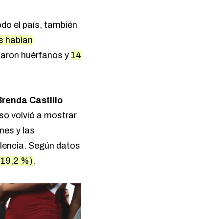
odo el país, también
s habían
aron huérfanos y
14
renda Castillo
aso volvió a mostrar
nes y las
olencia. Según datos
(19,2 %)
.