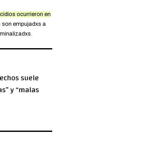
cidios ocurrieron en
ans son empujadxs a
iminalizadxs.
hechos suele
as” y “malas