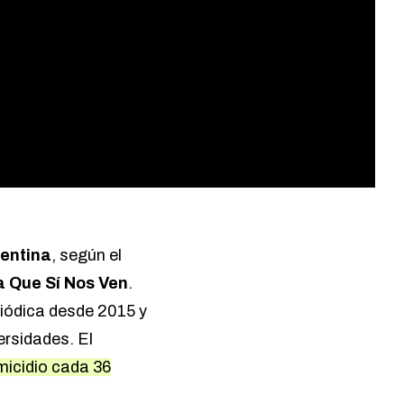
entina
, según el
a Que Sí Nos Ven
.
riódica desde 2015 y
ersidades. El
micidio cada 36