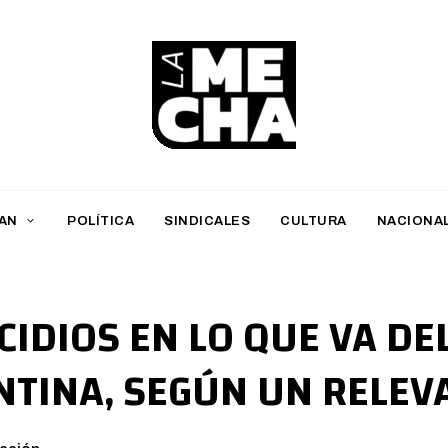
L
a
M
AN
POLÍTICA
SINDICALES
CULTURA
NACIONA
e
c
h
CIDIOS EN LO QUE VA DE
a
NTINA, SEGÚN UN RELE
PERIODISMO DIGITAL