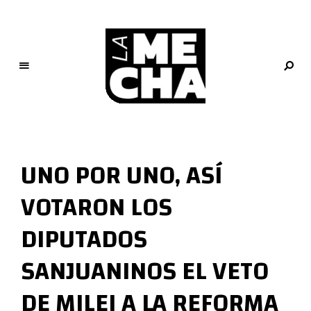
L
a
M
UNO POR UNO, ASÍ
e
c
VOTARON LOS
h
a
DIPUTADOS
PERIODISMO DIGITAL
SANJUANINOS EL VETO
DE MILEI A LA REFORMA