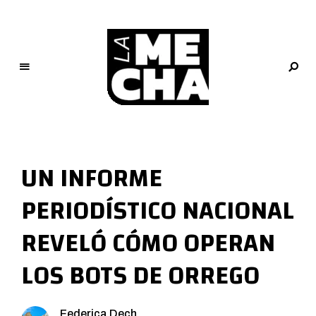
L
a
M
UN INFORME
e
c
PERIODÍSTICO NACIONAL
h
a
REVELÓ CÓMO OPERAN
PERIODISMO DIGITAL
LOS BOTS DE ORREGO
Federica Dech