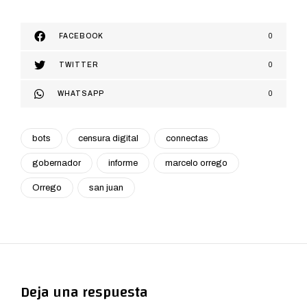
FACEBOOK
0
TWITTER
0
WHATSAPP
0
bots
censura digital
connectas
gobernador
informe
marcelo orrego
Orrego
san juan
Deja una respuesta