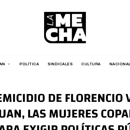
L
a
M
AN
POLÍTICA
SINDICALES
CULTURA
NACIONA
e
c
h
EMICIDIO DE FLORENCIO 
a
JUAN, LAS MUJERES COP
PERIODISMO DIGITAL
ARA EXIGIR POLÍTICAS P