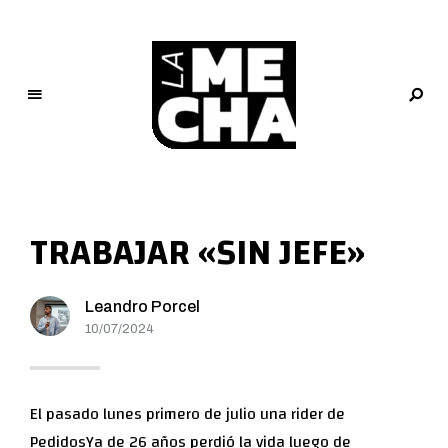
L
a
M
TRABAJAR «SIN JEFE»
e
c
h
Leandro Porcel
a
10/07/2024
PERIODISMO DIGITAL
El pasado lunes primero de julio una rider de
PedidosYa de 26 años perdió la vida luego de