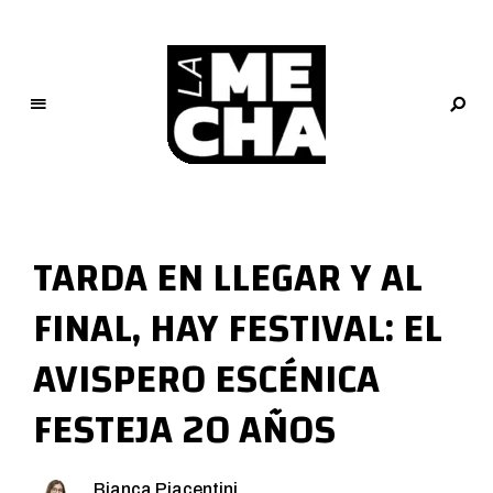
L
a
M
TARDA EN LLEGAR Y AL
e
c
FINAL, HAY FESTIVAL: EL
h
a
AVISPERO ESCÉNICA
PERIODISMO DIGITAL
FESTEJA 20 AÑOS
Bianca Piacentini