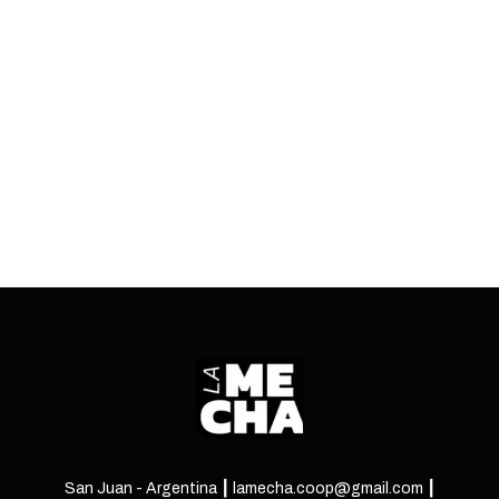
la sobreexplotación del acuífero y más
problemas que provocan la crisis hídrica, podrían
tener solución.
ENTRÁ
San Juan - Argentina ┃ lamecha.coop@gmail.com ┃