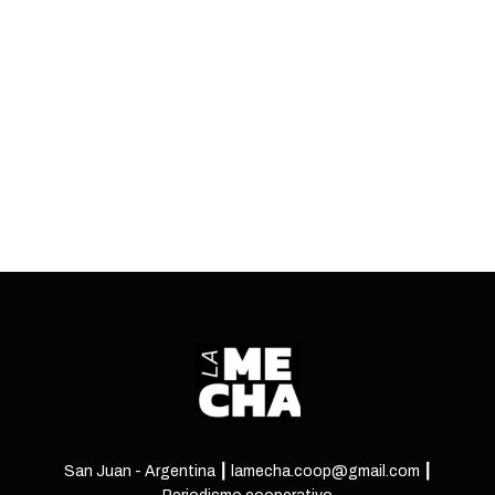
votos, seguido por Milei y en tercer lugar la
candidata de JxC, Patricia Bullrich. Cómo queda
el panorama de acá a noviembre.
ENTRÁ
San Juan - Argentina ┃ lamecha.coop@gmail.com ┃