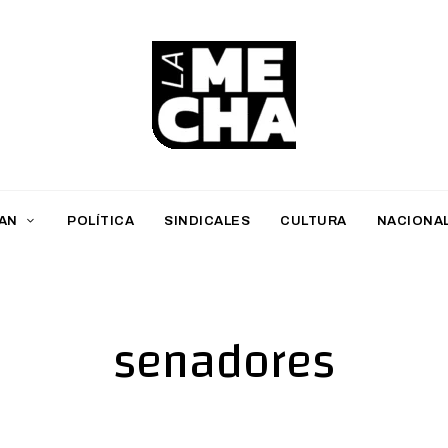
L
a
M
AN
POLÍTICA
SINDICALES
CULTURA
NACIONA
e
c
h
senadores
a
PERIODISMO DIGITAL