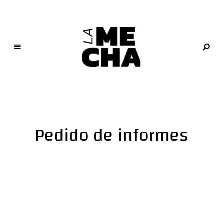
L
a
M
e
Pedido de informes
c
h
a
PERIODISMO DIGITAL Y COOPERATIVO