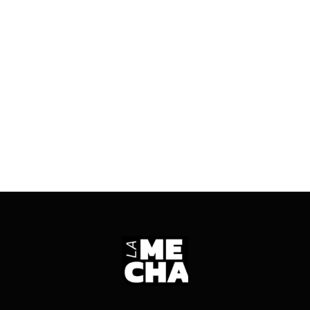
Un informe del Observatorio de Psicología Social
de la UBA indicó una relación entre el
endeudamiento y la crisis de la salud mental en
Argentina.
ENTRÁ