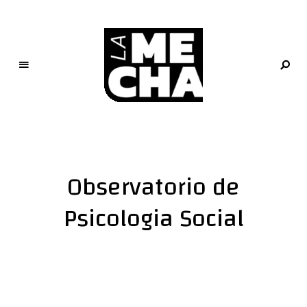
L
a
M
e
Observatorio de
c
h
Psicologia Social
a
PERIODISMO DIGITAL