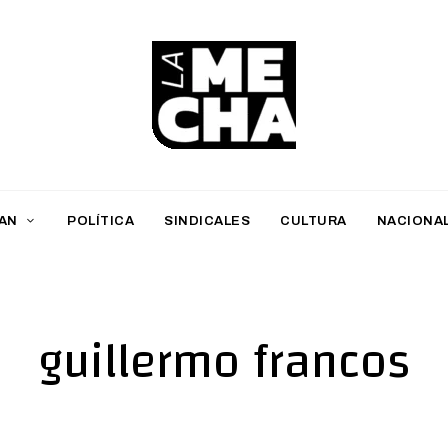
L
a
M
AN
POLÍTICA
SINDICALES
CULTURA
NACIONA
e
c
h
guillermo francos
a
PERIODISMO DIGITAL