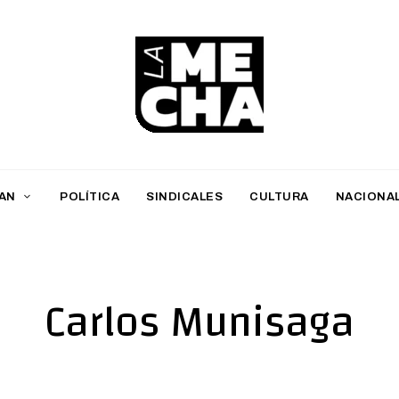
L
a
M
AN
POLÍTICA
SINDICALES
CULTURA
NACIONA
e
c
h
Carlos Munisaga
a
PERIODISMO DIGITAL