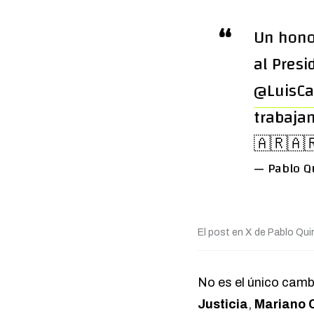
Un hono
al Pres
@LuisC
trabaja
🇦🇷🇦
— Pablo Q
El post en X de Pablo Qui
No es el único camb
Justicia
,
Mariano 