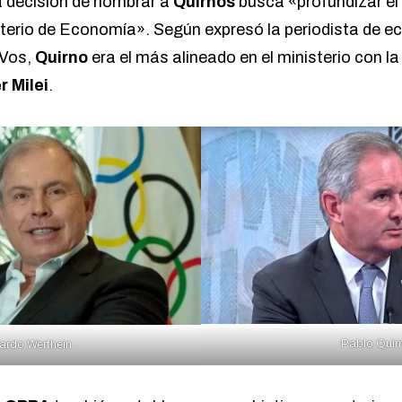
la decisión de nombrar a
Quirnos
busca «profundizar el 
nisterio de Economía». Según
expresó
la periodista de 
 Vos,
Quirno
era el más alineado en el ministerio con l
r
Milei
.
Pablo Quir
ardo Werthein