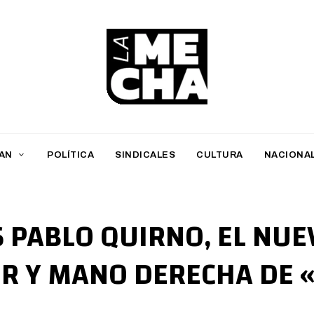
L
a
M
AN
POLÍTICA
SINDICALES
CULTURA
NACIONA
e
c
h
S PABLO QUIRNO, EL NUE
a
ER Y MANO DERECHA DE 
PERIODISMO DIGITAL