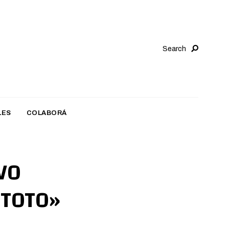
Search
LES
COLABORÁ
VO
«TOTO»