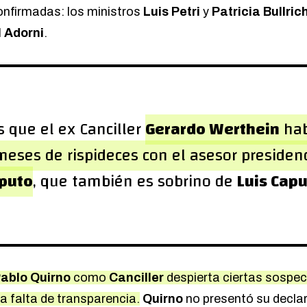
confirmadas: los ministros
Luis Petri
y
Patricia Bullric
 Adorni
.
s que el ex Canciller
Gerardo Werthein
hab
eses de rispideces con el asesor presiden
puto
, que también es sobrino de
Luis Cap
ablo Quirno
como
Canciller
despierta ciertas sospec
la falta de transparencia.
Quirno
no presentó su decla