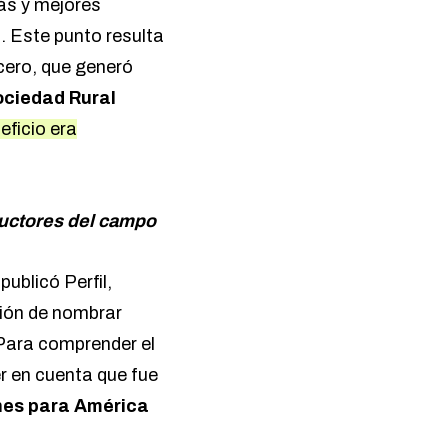
ás y mejores
. Este punto resulta
 cero, que generó
ociedad Rural
eficio era
oductores del campo
publicó Perfil
,
sión de nombrar
Para comprender el
r en cuenta que fue
nes para América