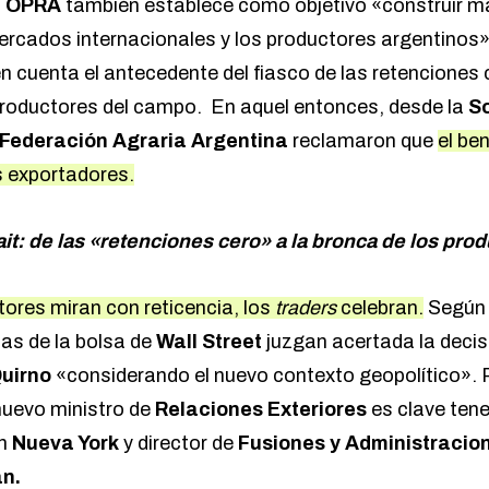
a
OPRA
también establece como objetivo «construir m
mercados internacionales y los productores argentinos»
n cuenta el antecedente del fiasco de las retenciones
productores del campo. En aquel entonces, desde la
S
Federación Agraria Argentina
reclamaron que
el ben
s exportadores.
ait: de las «retenciones cero» a la bronca de los pr
tores miran con reticencia, los
traders
celebran.
Según 
tas de la bolsa de
Wall Street
juzgan acertada la deci
uirno
«considerando el nuevo contexto geopolítico». 
 nuevo ministro de
Relaciones Exteriores
es clave tene
en
Nueva York
y director de
Fusiones y Administracio
n.