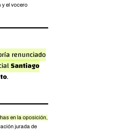
h
y el vocero
ría renunciado
cial
Santiago
uto
.
has en la oposición,
ración jurada de