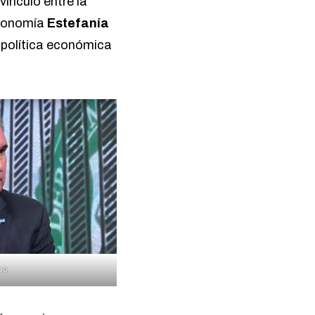
vínculo entre la
economía
Estefanía
a política económica
no