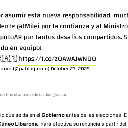
r asumir esta nueva responsabilidad, much
idente
@JMilei
por la confianza y al Ministro
aputoAR
por tantos desafíos compartidos. 
ndo en equipo!
🇷🇦🇷
https://t.co/zQAwAJwNQQ
uirno (@pabloquirno)
October 23, 2025
rno tras el anuncio de su designación.
io que se da en el
Gobierno
antes de las elecciones. E
Cúneo Libarona
, hará efectiva su renuncia a partir de