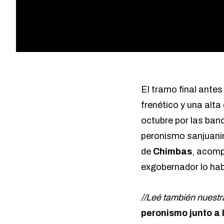
El tramo final antes
frenético y una alt
octubre por las ban
peronismo sanjuanin
de
Chimbas
, acom
exgobernador lo ha
//Leé también nuestr
peronismo junto a