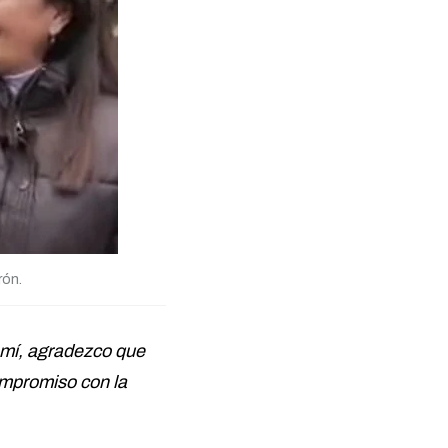
rón.
r mí, agradezco que
ompromiso con la