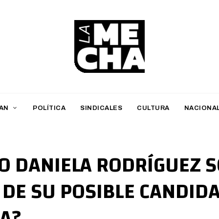
L
a
M
AN
POLÍTICA
SINDICALES
CULTURA
NACIONA
e
c
h
JO DANIELA RODRÍGUEZ S
a
 DE SU POSIBLE CANDID
PERIODISMO DIGITAL
JA?