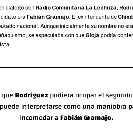
en diálogo con
Radio Comunitaria La Lechuza
, Rodr
ndidato era
Fabián Gramajo
. El exintendente de
Chim
utado nacional. Aunque inicialmente su nombre no era b
el uñaquismo, se especulaba con que
Gioja
podría contem
ista.
e que
Rodríguez
pudiera ocupar el segundo 
puede interpretarse como una maniobra pa
incomodar a
Fabián Gramajo.