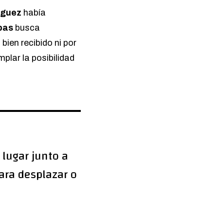
íguez
había
bas
busca
ien recibido ni por
plar la posibilidad
lugar junto a
ra desplazar o