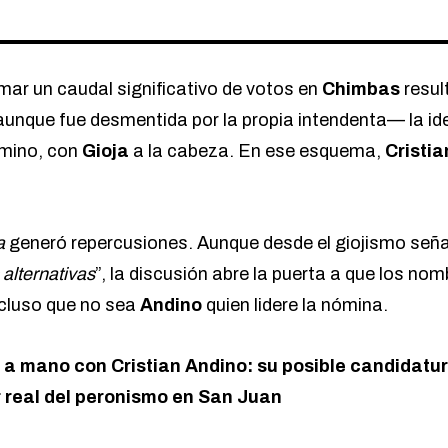
mar un caudal significativo de votos en
Chimbas
resul
nque fue desmentida por la propia intendenta— la ide
rmino, con
Gioja
a la cabeza. En ese esquema,
Cristi
a
generó repercusiones. Aunque desde el giojismo seña
 alternativas
”, la discusión abre la puerta a que los no
ncluso que no sea
Andino
quien lidere la nómina.
a mano con Cristian Andino: su posible candidatura,
r real del peronismo en San Juan