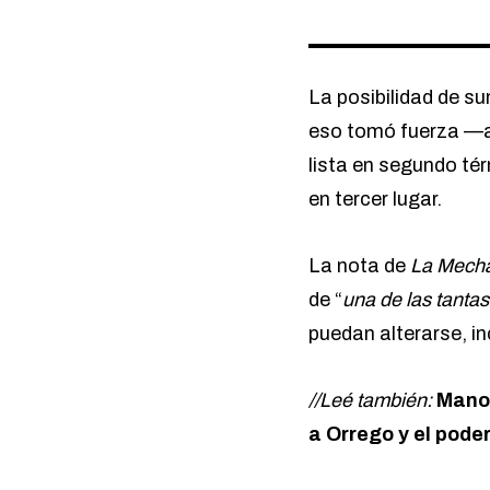
La posibilidad de su
eso tomó fuerza —au
lista en segundo té
en tercer lugar.
La nota de
La Mech
de “
una de las tantas
puedan alterarse, i
//Leé también:
Mano 
a Orrego y el pode