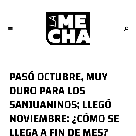
L
a
M
PASÓ OCTUBRE, MUY
e
c
DURO PARA LOS
h
a
SANJUANINOS; LLEGÓ
PERIODISMO DIGITAL
NOVIEMBRE: ¿CÓMO SE
LLEGA A FIN DE MES?