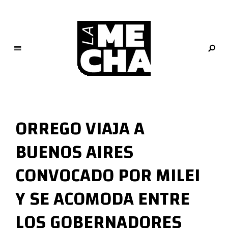
L
a
M
ORREGO VIAJA A
e
c
BUENOS AIRES
h
a
CONVOCADO POR MILEI
PERIODISMO DIGITAL
Y SE ACOMODA ENTRE
LOS GOBERNADORES