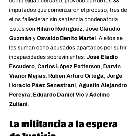
complejidad del caso, provocó que de los 38
imputados que comenzaron el proceso, tres de
ellos fallecieran sin sentencia condenatoria.
Estos son
Hilario Rodríguez
,
José Claudio
Guzmán
y
Osvaldo Benito Martel
. A ellos se
les suman ocho acusados apartados por sufrir
incapacidades sobrevinientes:
José Eladio
Escudero
,
Carlos López Patterson
,
Darvin
Vianor Mejías
,
Rubén Arturo Ortega
,
Jorge
Horacio Páez Senestrani
,
Agustín Alejandro
Pereyra
,
Eduardo Daniel Vic
y
Adelmo
Zuliani
.
La militancia a la espera