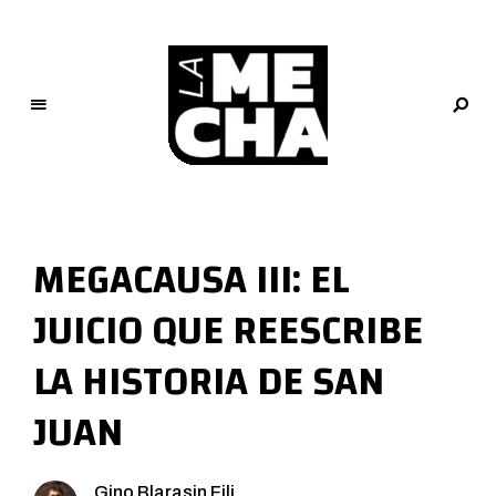
L
a
M
MEGACAUSA III: EL
e
c
JUICIO QUE REESCRIBE
h
a
LA HISTORIA DE SAN
PERIODISMO DIGITAL
JUAN
Gino Blarasin Fili