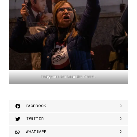
Imágenes por Leandro Porcel.
FACEBOOK
0
TWITTER
0
WHATSAPP
0