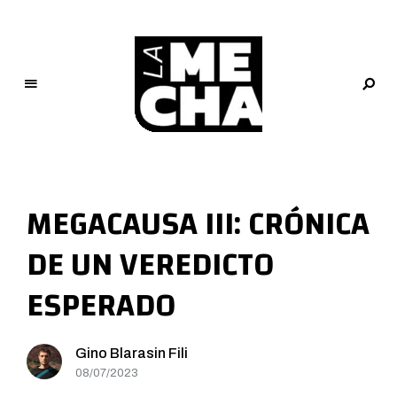
L
a
M
MEGACAUSA III: CRÓNICA
e
c
DE UN VEREDICTO
h
a
ESPERADO
PERIODISMO DIGITAL
Gino Blarasin Fili
08/07/2023