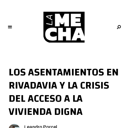
L
a
M
LOS ASENTAMIENTOS EN
e
c
RIVADAVIA Y LA CRISIS
h
a
DEL ACCESO A LA
PERIODISMO DIGITAL
VIVIENDA DIGNA
Leandro Porcel