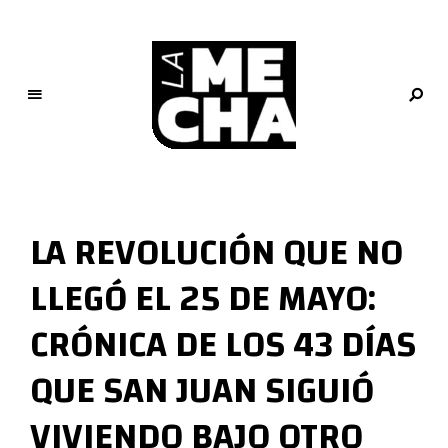
L
a
M
LA REVOLUCIÓN QUE NO
e
c
LLEGÓ EL 25 DE MAYO:
h
a
CRÓNICA DE LOS 43 DÍAS
PERIODISMO DIGITAL
QUE SAN JUAN SIGUIÓ
VIVIENDO BAJO OTRO