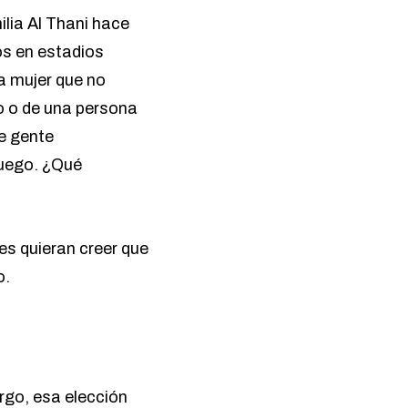
ilia Al Thani hace
os en estadios
a mujer que no
o o de una persona
de gente
juego. ¿Qué
s quieran creer que
o.
rgo, esa elección