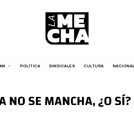
L
a
M
AN
POLÍTICA
SINDICALES
CULTURA
NACIONA
e
c
h
A NO SE MANCHA, ¿O SÍ?
a
PERIODISMO DIGITAL