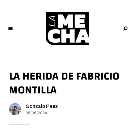
L
a
M
LA HERIDA DE FABRICIO
e
c
MONTILLA
h
a
PERIODISMO DIGITAL
Gonzalo Paez
05/06/2024