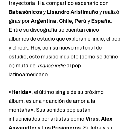
trayectoria. Ha compartido escenario con
Babasónicos
y
Lisandro Aristimuño
y realizó
giras por
Argentina, Chile, Perú
y
España
.
Entre su discografía se cuentan cinco
álbumes de estudio que exploran el indie, el pop
y el rock. Hoy, con su nuevo material de
estudio, este músico inquieto (como se define
él) muta del
manso indie
al pop
latinoamericano.
«Herida»
, el último single de su próximo
álbum, es una «canción de amor a la
montaña». Sus sonidos pop están
influenciados por artistas como
Virus
,
Alex
Anwandter
y
Los Prisioneros
. Su letra y su