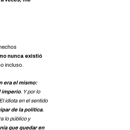
 hechos
mo nunca existió
mo incluso.
n era el mismo:
l imperio
. Y por lo
 El idiota en el sentido
ipar de la política
.
a lo público y
tenía que quedar en