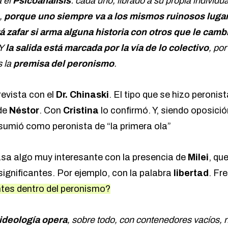
a el
Psicoanálisis
: cada uno, librado a su propia individu
,
porque uno siempre va a los mismos ruinosos lugar
á zafar si arma alguna historia con otros que le camb
 Y
la salida está marcada por la vía de lo colectivo
, por
s la
premisa del peronismo
.
revista con el
Dr. Chinaski
. El tipo que se hizo peroni
de
Néstor
. Con
Cristina
lo confirmó. Y, siendo oposició
asumió como peronista de “la primera ola”
a algo muy interesante con la presencia de
Milei
, que
ignificantes. Por ejemplo, con la palabra
libertad
. Fr
antes dentro del peronismo?
ideología opera
, sobre todo, con contenedores vacíos, n