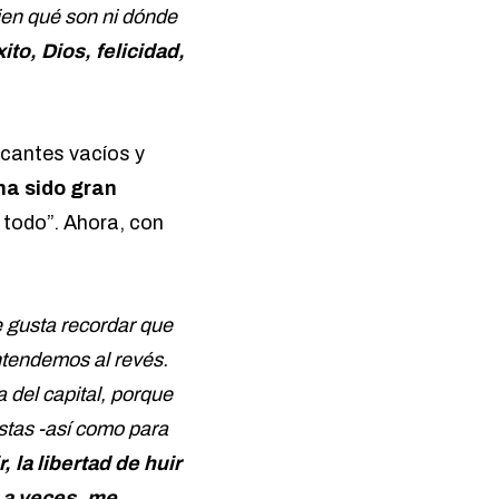
ien qué son ni dónde
to, Dios, felicidad,
icantes vacíos y
ha sido gran
 todo”. Ahora, con
e gusta recordar que
ntendemos al revés.
 del capital, porque
istas -así como para
, la libertad de huir
, a veces, me