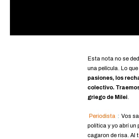
Esta nota no se dedi
una película. Lo qu
pasiones, los rech
colectivo. Traemos
griego de Milei
.
Periodista
:
Vos sa
política y yo abrí u
cagaron de risa. Al