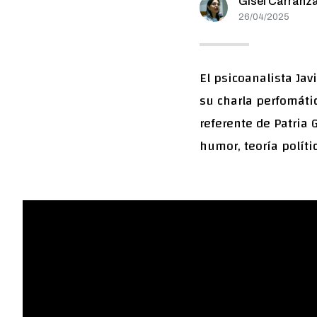
Gisel Carranz
26/04/2025
El psicoanalista Ja
su charla perfomátic
referente de Patria
humor, teoría políti