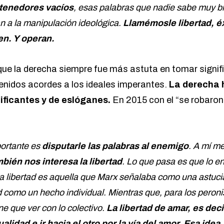
tenedores vacíos
, esas palabras que nadie sabe muy b
an a la manipulación ideológica.
Llamémosle libertad, éxi
en. Y operan.
ue la derecha siempre fue más astuta en tomar signif
tenidos acordes a los ideales imperantes.
La derecha 
ificantes y de eslóganes.
En 2015 con el “se robaron
ortante es
disputarle las palabras al enemigo
. A mí m
mbién nos interesa la libertad
. Lo que pasa es que lo e
 la libertad es aquella que Marx señalaba como una astucia
d como un hecho individual. Mientras que, para los peron
ene que ver con lo colectivo.
La libertad de amar, es decir
ualidad e ir hacia el otro por la vía del amor. Esa idea