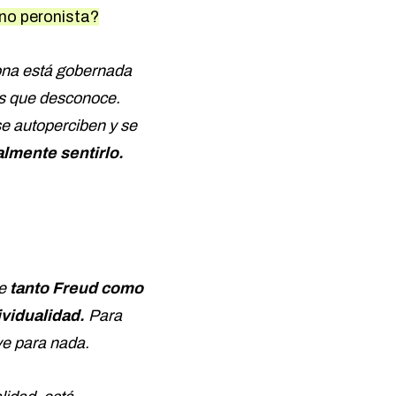
o no peronista?
sona está gobernada
os que desconoce.
e autoperciben y se
lmente sentirlo.
ue
tanto Freud como
ividualidad.
Para
ve para nada.