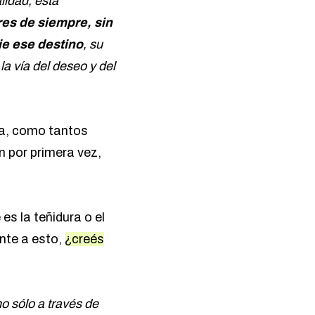
alidad, está
es de siempre, sin
ie ese destino
, su
 la vía del deseo y del
sta, como tantos
n por primera vez,
 es la teñidura o el
ente a esto,
¿creés
o sólo a través de