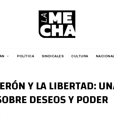
L
a
M
AN
POLÍTICA
SINDICALES
CULTURA
NACIONA
e
c
h
ERÓN Y LA LIBERTAD: UN
a
SOBRE DESEOS Y PODER
PERIODISMO DIGITAL