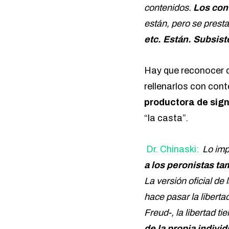
contenidos.
Los con
están, pero se prest
etc. Están. Subsist
Hay que reconocer q
rellenarlos con con
productora de sign
“la casta”.
Dr. Chinaski:
Lo imp
a los peronistas ta
La versión oficial de
hace pasar la liberta
Freud-, la libertad ti
de la propia individ