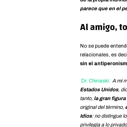
parece que en el p
Al amigo, t
No se puede entende
relacionales, es dec
sin el antiperonism
Dr. Chinaski:
A mí m
Estados Unidos
, di
tanto,
la gran figur
original del término,
Idios
: no distingue l
privilegia a lo privad