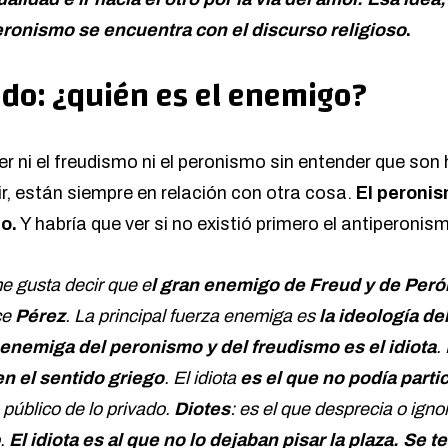
eronismo se encuentra con el discurso religioso
.
odo: ¿quién es el enemigo?
r ni el freudismo ni el peronismo sin entender que son
ir, están siempre en relación con otra cosa.
El peronis
o.
Y habría que ver si no existió primero el antiperonis
e gusta decir que e
l gran enemigo de Freud y de Peró
ce
Pérez
. La principal fuerza enemiga es
la ideología de
a enemiga del peronismo y del freudismo es el idiota
.
en el sentido griego
. El idiota
es el que no podía partic
o público de lo privado.
Diotes
: es el que desprecia o ignor
o.
El idiota es al que no lo dejaban pisar la plaza. Se 