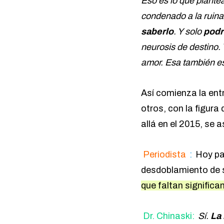
Eso es lo que plante
condenado a la ruina
saberlo
. Y solo
podr
neurosis de destino.
amor. Esa también e
Así comienza la ent
otros, con la figura 
allá en el 2015, se 
Periodista
:
Hoy pas
desdoblamiento de s
que faltan signific
Dr. Chinaski:
Sí.
La 