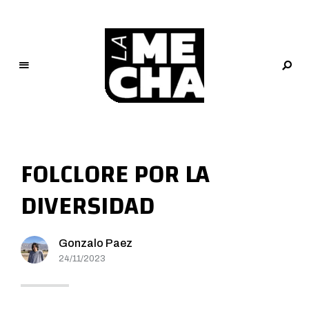
L
a
M
FOLCLORE POR LA
e
c
DIVERSIDAD
h
a
PERIODISMO DIGITAL
Gonzalo Paez
24/11/2023