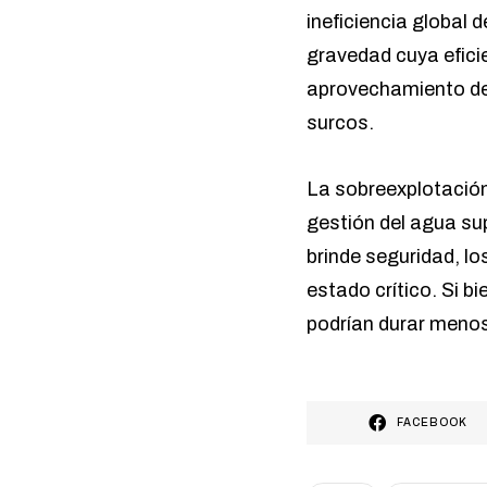
ineficiencia global 
gravedad cuya efici
aprovechamiento de l
surcos.
La sobreexplotación 
gestión del agua sup
brinde seguridad, l
estado crítico. Si b
podrían durar meno
FACEBOOK