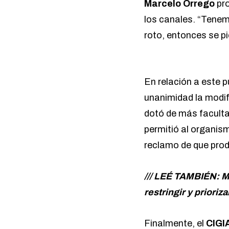
Marcelo Orrego
pro
los canales. “
Tenemo
roto, entonces se pi
En relación a este p
unanimidad la modif
dotó de más facultad
permitió al organism
reclamo de que prod
/// LEÉ TAMBIÉN: M
restringir y prioriz
Finalmente, el
CIGI