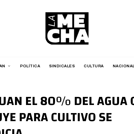
L
a
M
AN
POLÍTICA
SINDICALES
CULTURA
NACIONA
e
c
h
JUAN EL 80% DEL AGUA 
a
UYE PARA CULTIVO SE
PERIODISMO DIGITAL
ICIA