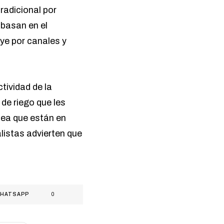
radicional por
 basan en el
uye por canales y
tividad de la
de riego que les
nea que están en
listas advierten que
HATSAPP
0