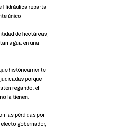
e Hidráulica reparta
nte único.
antidad de hectáreas;
sitan agua en una
 que históricamente
erjudicadas porque
stén regando, el
no la tienen.
son las pérdidas por
 electo gobernador,