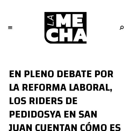
L
a
M
EN PLENO DEBATE POR
e
c
LA REFORMA LABORAL,
h
a
LOS RIDERS DE
PERIODISMO DIGITAL
PEDIDOSYA EN SAN
JUAN CUENTAN CÓMO ES