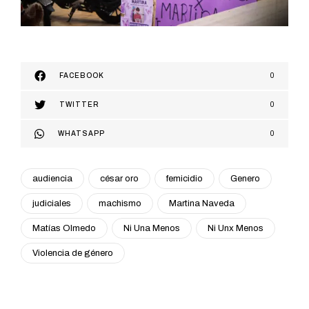
FACEBOOK
0
TWITTER
0
WHATSAPP
0
audiencia
césar oro
femicidio
Genero
judiciales
machismo
Martina Naveda
Matías Olmedo
Ni Una Menos
Ni Unx Menos
Violencia de género