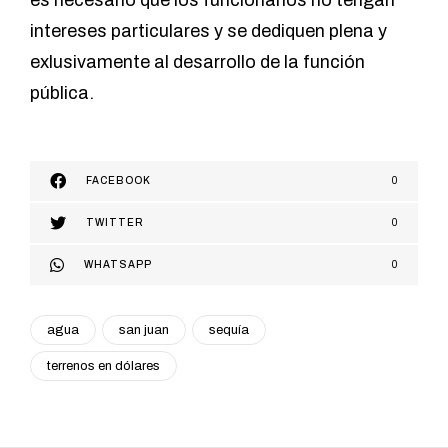
es necesario que los funcionarios no tengan
intereses particulares y se dediquen plena y
exlusivamente al desarrollo de la función
pública.
FACEBOOK
0
TWITTER
0
WHATSAPP
0
agua
san juan
sequía
terrenos en dólares