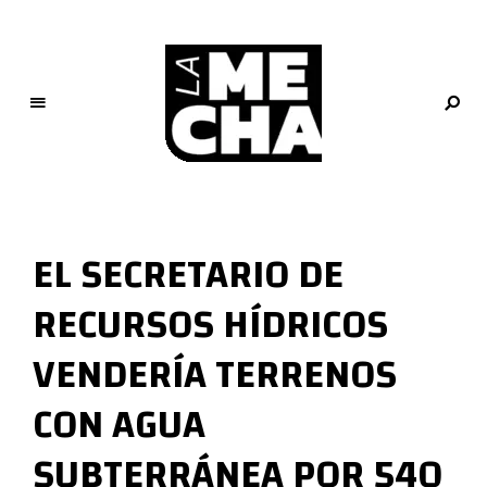
L
a
M
EL SECRETARIO DE
e
c
RECURSOS HÍDRICOS
h
a
VENDERÍA TERRENOS
PERIODISMO DIGITAL
CON AGUA
SUBTERRÁNEA POR 540