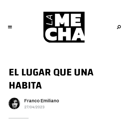
L
a
M
EL LUGAR QUE UNA
e
c
HABITA
h
a
PERIODISMO DIGITAL
Franco Emiliano
27/04/2023