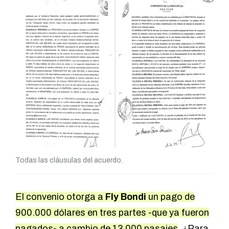
Todas las cláusulas del acuerdo.
El convenio otorga a
Fly Bondi
un pago de
900.000 dólares en tres partes -que ya fueron
pagados- a cambio de 13.000 pasajes
. ¿Para