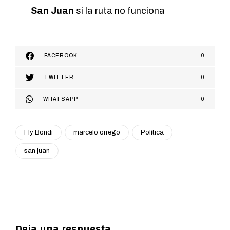
San Juan
si la ruta no funciona
FACEBOOK
0
TWITTER
0
WHATSAPP
0
Fly Bondi
marcelo orrego
Política
san juan
Deja una respuesta